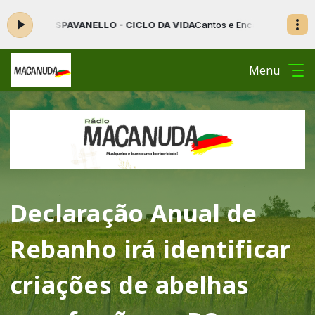
 SPAVANELLO - CICLO DA VIDA
Cantos e Encantos do Sul das 00:01 às
Menu
Declaração Anual de
Rebanho irá identificar
criações de abelhas