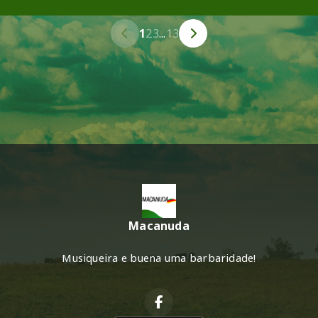
1
2
3
...
13
Macanuda
Musiqueira e buena uma barbaridade!