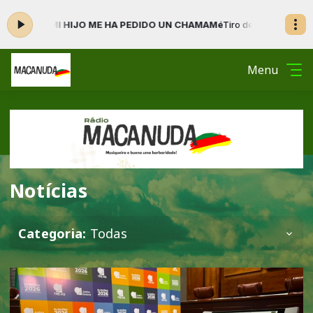
O ME HA PEDIDO UN CHAMAMé
Tiro de Laço das 13:00 às 16:59 -
Tocand
Menu
Notícias
Categoria:
Todas