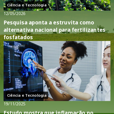
Ciência e Tecnologia
12/05/2026
Pesquisa aponta a estruvita como
alternativa nacional para fertilizantes
fosfatados
Ciência e Tecnologia
19/11/2025
Estudo mostra que inflamação no