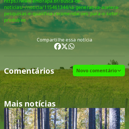
https://www.embrapa.br/busca-de-
noticias/-/noticia/115461344/ia-generativa-acelera-
pesquisas-e-qualifica-recomendacoes-para-o-setor-
produtivo
Compartilhe essa notícia
Comentários
Novo comentário
Mais notícias